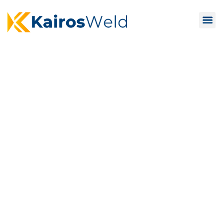
Inovação em
revestimentos para
a indústria do
futuro
Nosso foco está em soluções que geram maior
produtividade para construir
um futuro mais próspero e sustentável para a
indústria