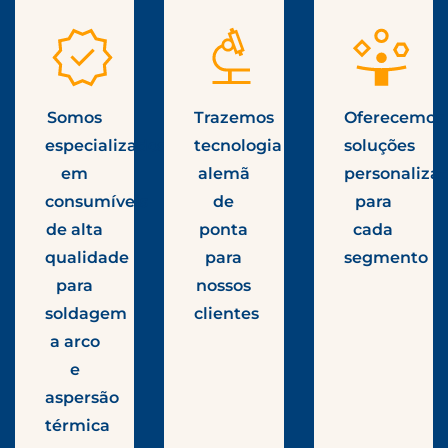
Somos
Trazemos
Oferecemos
especializados
tecnologia
soluções
em
alemã
personaliza
consumíveis
de
para
de alta
ponta
cada
qualidade
para
segmento
para
nossos
soldagem
clientes
a arco
e
aspersão
térmica